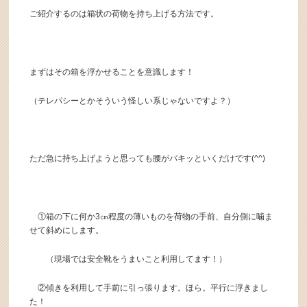
ご紹介するのは箱状の荷物を持ち上げる方法です。
まずはその箱を浮かせることを意識します！
（テレパシーとかそういう怪しい系じゃないですよ？）
ただ急に持ち上げようと思っても腰がバキッといくだけです(^^)
①箱の下に何か3㎝程度の薄いものを荷物の手前、自分側に噛ま
せて斜めにします。
（現場では安全靴をうまいこと利用してます！）
②傾きを利用して手前に引っ張ります。ほら。平行に浮きまし
た！