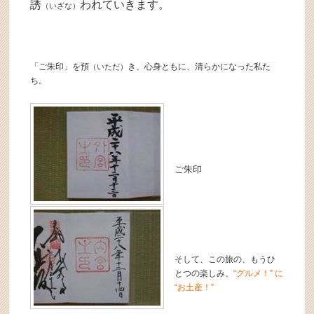
誘
われていきます。
（いざな）
「ご朱印」を預
き、心身ともに、清らかになった私た
（いただ）
ち。
ご朱印
そして、この旅の、もうひ
とつの楽しみ、
“グルメ！” に
“お土産！”