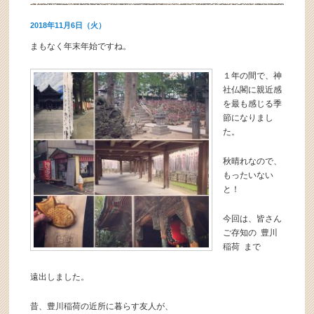
2018年11月6日（火）
まもなく年末年始ですね。
１
年の間で、神
社仏閣に親近感
を最も感じる季
節になりまし
た。
秋晴れなので、
もったいない
と！
今回は、皆さん
ご存知の
豊川
稲荷
まで
遠出しました。
昔、豊川稲荷の近所に暮らす友人が、