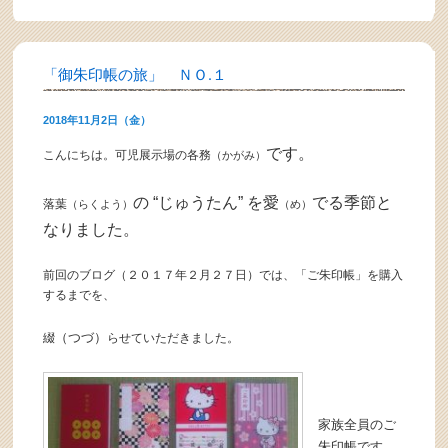
「御朱印帳の旅」 ＮＯ.１
2018年11月2日（金）
です。
こんにちは。可児展示場の各務
（かがみ）
の “じゅうたん” を愛
でる季節と
落葉
（らくよう）
（め）
なりました。
前回のブログ（２０１７年２月２７日）では、「ご朱印帳」を購入
するまでを、
（つづ）
綴
らせていただきました。
家族全員のご
朱印帳です