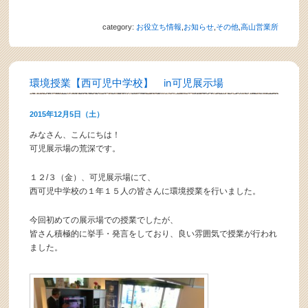
category:
お役立ち情報
,
お知らせ
,
その他
,
高山営業所
環境授業【西可児中学校】 in可児展示場
2015年12月5日（土）
みなさん、こんにちは！
可児展示場の荒深です。
１２/３（金）、可児展示場にて、
西可児中学校の１年１５人の皆さんに環境授業を行いました。
今回初めての展示場での授業でしたが、
皆さん積極的に挙手・発言をしており、良い雰囲気で授業が行われ
ました。